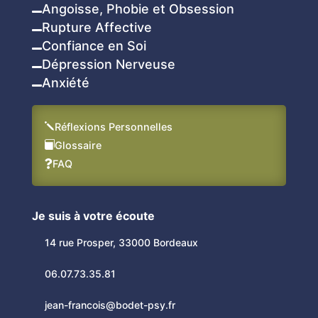
Angoisse, Phobie et Obsession

Rupture Affective

Confiance en Soi

Dépression Nerveuse

Anxiété

j
Réflexions Personnelles

Glossaire
FAQ

Je suis à votre écoute
14 rue Prosper, 33000 Bordeaux
06.07.73.35.81
jean-francois@bodet-psy.fr