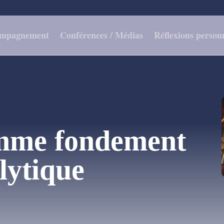
mpagnement
Conférences / Médias
Réflexions personn
mme fondement
alytique