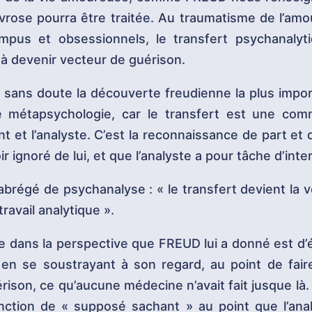
ose pourra être traitée. Au traumatisme de l’amour
mpus et obsessionnels, le transfert psychanaly
 à devenir vecteur de guérison.
t sans doute la découverte freudienne la plus impo
n de métapsychologie, car le transfert est une com
nt et l’analyste. C’est la reconnaissance de part et 
ir ignoré de lui, et que l’analyste a pour tâche d’inte
régé de psychanalyse : « le transfert devient la vé
travail analytique ».
e dans la perspective que FREUD lui a donné est d’é
en se soustrayant à son regard, au point de fai
rison, ce qu’aucune médecine n’avait fait jusque là.
ction de « supposé sachant » au point que l’ana