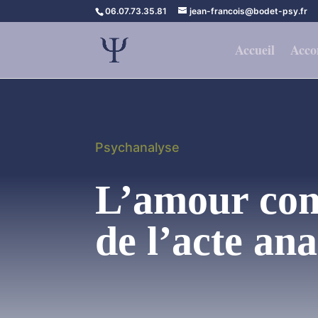
06.07.73.35.81
jean-francois@bodet-psy.fr
Accueil
Acco
Psychanalyse
L’amour co
de l’acte an