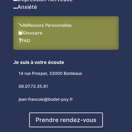

Anxiété

j
Réflexions Personnelles

Glossaire
FAQ

Je suis à votre écoute
14 rue Prosper, 33000 Bordeaux
06.07.73.35.81
jean-francois@bodet-psy.fr
Prendre rendez-vous